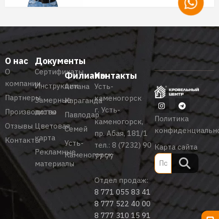
О нас
Документы
О
Сертификаты
Филиалы
Контакты
компании
Инструкции
Астана
Усть-
Партнеры
каменогорск
Замерные
Караганда
г. Усть-
Производство
листы
Павлодар
Политика
каменогорск,
Отзывы
Цветовая
Семей
конфиденциальн
пр. Абая, 181/1
карта
Контакты
Усть-
тел.:
8 (7232) 90
Карта сайта
Рекламные
Каменогорск
77 77
материалы
Отдел продаж:
8 771 055 83 41
8 777 522 40 00
8 777 310 15 91