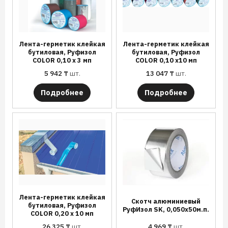
Лента-герметик клейкая
Лента-герметик клейкая
бутиловая, Руфизол
бутиловая, Руфизол
COLOR 0,10 х 3 мп
COLOR 0,10 х10 мп
5 942
₸
шт.
13 047
₸
шт.
Подробнее
Подробнее
Лента-герметик клейкая
Скотч алюминиевый
бутиловая, Руфизол
РуфИзол SK, 0,050х50м.п.
COLOR 0,20 х 10 мп
26 325
₸
шт.
4 969
₸
шт.