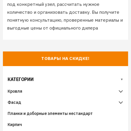
под конкретный узел, рассчитать нужное
количество и организовать доставку. Вы получите
понятную консультацию, проверенные материалы и
выгодные цены от официального дилера
ТОВАРЫ НА СКИДКЕ!
КАТЕГОРИИ
Кровля
Фасад
Металлочерепица
Планки и доборные элементы нестандарт
Гибкая черепица
Металлический сайдинг
Металлочерепица Супермонтеррей
Кирпич
Фальцевая кровля
Виниловый сайдинг
Металлочерепица Панорама
Гибкая черепица (мягкая кровля) SHINGLAS