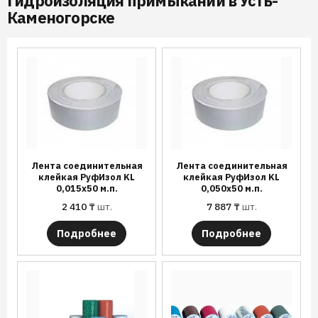
Гидроизоляция примыканий в Усть-
Каменогорске
Лента соединительная
Лента соединительная
клейкая РуфИзол KL
клейкая РуфИзол KL
0,015х50 м.п.
0,050х50 м.п.
2 410
₸
шт.
7 887
₸
шт.
Подробнее
Подробнее