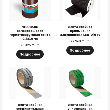
NICOBAND
Лента клейкая
самоклеящаяся
примыкания
герметизирующая лента
алюминиевая LENTAkrov
0,2х10 мп
27 763
₸
шт.
26 325
₸
шт.
Подробнее
Подробнее
Лента клейкая
Лента клейкая
соединительная
универсальная