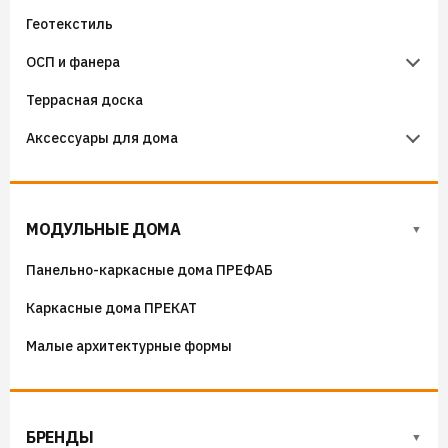
Геотекстиль
Уплотнители кровельные
Чердачные лестницы Docke
ОСП и фанера
Гидроизоляция примыканий
Террасная доска
Фанера
Аксессуары для дома
ОСП (OSB) плиты
Флюгера
Адресные таблички, указатели, декор
МОДУЛЬНЫЕ ДОМА
Козырьки на входные группы
Панельно-каркасные дома ПРЕФАБ
Сборные мангалы
Каркасные дома ПРЕКАТ
Костровые чаши
Малые архитектурные формы
БРЕНДЫ