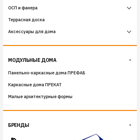
ОСП и фанера
Гидроизоляция примыканий
Террасная доска
Фанера
Аксессуары для дома
ОСП (OSB) плиты
Флюгера
Адресные таблички, указатели, декор
МОДУЛЬНЫЕ ДОМА
Козырьки на входные группы
Панельно-каркасные дома ПРЕФАБ
Сборные мангалы
Каркасные дома ПРЕКАТ
Костровые чаши
Малые архитектурные формы
БРЕНДЫ