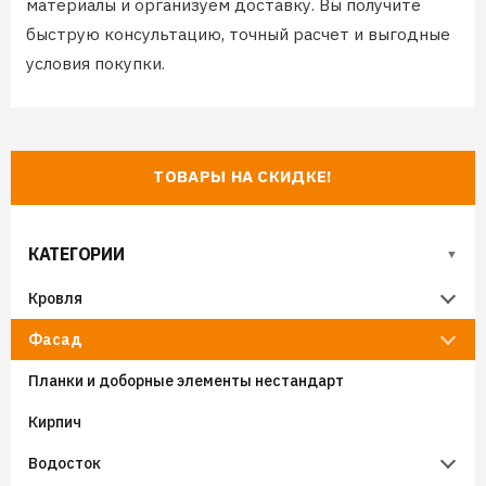
материалы и организуем доставку. Вы получите
быструю консультацию, точный расчет и выгодные
условия покупки.
ТОВАРЫ НА СКИДКЕ!
КАТЕГОРИИ
Кровля
Фасад
Металлочерепица
Планки и доборные элементы нестандарт
Гибкая черепица
Металлический сайдинг
Металлочерепица Супермонтеррей
Кирпич
Фальцевая кровля
Виниловый сайдинг
Металлочерепица Панорама
Гибкая черепица (мягкая кровля) SHINGLAS
Водосток
Черепица Ондулин
Фиброцементный сайдинг
Модульная металлочерепица Венеция
Гибкая черепица Docke
Виниловый сайдинг Grand Line