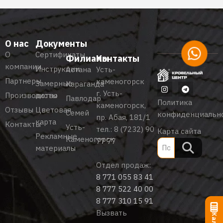
О нас
Документы
О
Сертификаты
Филиалы
Контакты
компании
Инструкции
Астана
Усть-
Партнеры
каменогорск
Замерные
Караганда
г. Усть-
Производство
листы
Павлодар
Политика
каменогорск,
Отзывы
Цветовая
Семей
конфиденциальн
пр. Абая, 181/1
карта
Контакты
Усть-
тел.:
8 (7232) 90
Карта сайта
Рекламные
Каменогорск
77 77
материалы
Отдел продаж:
8 771 055 83 41
8 777 522 40 00
8 777 310 15 91
Вызвать