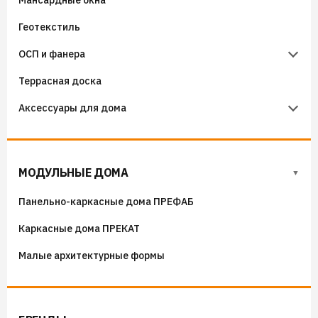
Мансардные окна
Аэроэлементы
Крепёж фасадный
Чердачные лестницы Fakro
Геотекстиль
Уплотнители кровельные
Чердачные лестницы Docke
ОСП и фанера
Гидроизоляция примыканий
Террасная доска
Фанера
Аксессуары для дома
ОСП (OSB) плиты
Флюгера
Адресные таблички, указатели, декор
МОДУЛЬНЫЕ ДОМА
Козырьки на входные группы
Панельно-каркасные дома ПРЕФАБ
Сборные мангалы
Каркасные дома ПРЕКАТ
Костровые чаши
Малые архитектурные формы