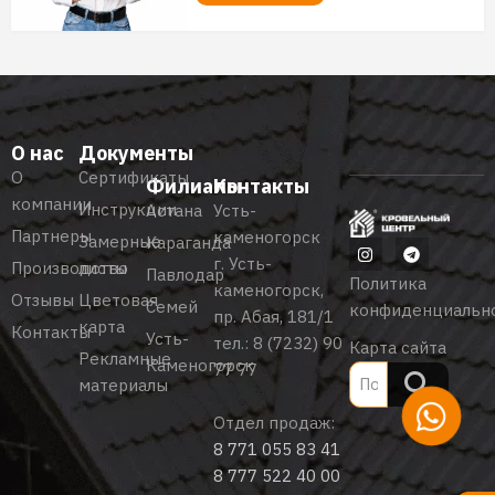
О нас
Документы
О
Сертификаты
Филиалы
Контакты
компании
Инструкции
Астана
Усть-
Партнеры
каменогорск
Замерные
Караганда
г. Усть-
Производство
листы
Павлодар
Политика
каменогорск,
Отзывы
Цветовая
Семей
конфиденциальн
пр. Абая, 181/1
карта
Контакты
Усть-
тел.:
8 (7232) 90
Карта сайта
Рекламные
Каменогорск
77 77
материалы
Отдел продаж:
8 771 055 83 41
8 777 522 40 00