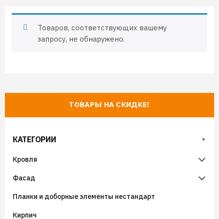
Товаров, соответствующих вашему
запросу, не обнаружено.
ТОВАРЫ НА СКИДКЕ!
КАТЕГОРИИ
Кровля
Фасад
Металлочерепица
Планки и доборные элементы нестандарт
Гибкая черепица
Металлический сайдинг
Металлочерепица Супермонтеррей
Кирпич
Фальцевая кровля
Виниловый сайдинг
Металлочерепица Панорама
Гибкая черепица (мягкая кровля) SHINGLAS