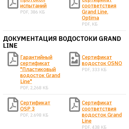
испытаний
соответствия
Grand Line,
PDF, 386 КБ
Optima
PDF, КБ
ДОКУМЕНТАЦИЯ ВОДОСТОКИ GRAND
LINE
Гарантийный
Сертификат
сертификат
водосток OSNO
"Пластиковый
PDF, 333 КБ
водосток Grand
Line"
PDF, 2,268 КБ
Сертификат
Сертификат
OSP 3
соответствия
водосток Grand
PDF, 2.698 КБ
Line
PDF, 438 КБ