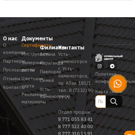
О нас
Документы
О
Сертификаты
Филиалы
Контакты
компании
Инструкции
Астана
Усть-
Партнеры
каменогорск
Замерные
Караганда
г. Усть-
Производство
листы
Павлодар
Политика
каменогорск,
Отзывы
Цветовая
Семей
конфиденциальн
пр. Абая, 181/1
карта
Контакты
Усть-
тел.:
8 (7232) 90
Карта сайта
Рекламные
Каменогорск
77 77
материалы
Отдел продаж:
8 771 055 83 41
8 777 522 40 00
8 777 310 15 91