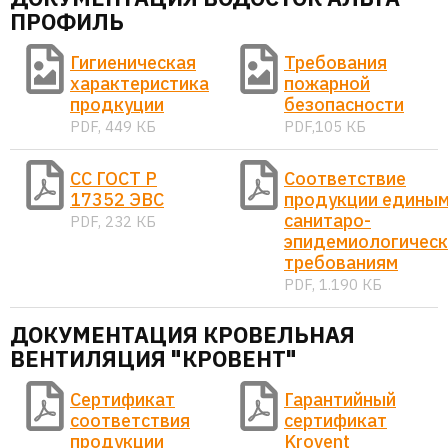
ПРОФИЛЬ
Гигиеническая
Требования
характеристика
пожарной
продкуции
безопасности
PDF, 449 КБ
PDF,105 КБ
СС ГОСТ Р
Соответствие
17352 ЭВС
продукции едины
санитаро-
PDF, 232 КБ
эпидемиологичес
требованиям
PDF, 1.190 КБ
ДОКУМЕНТАЦИЯ КРОВЕЛЬНАЯ
ВЕНТИЛЯЦИЯ "КРОВЕНТ"
Сертификат
Гарантийный
соответствия
сертификат
продукции
Krovent