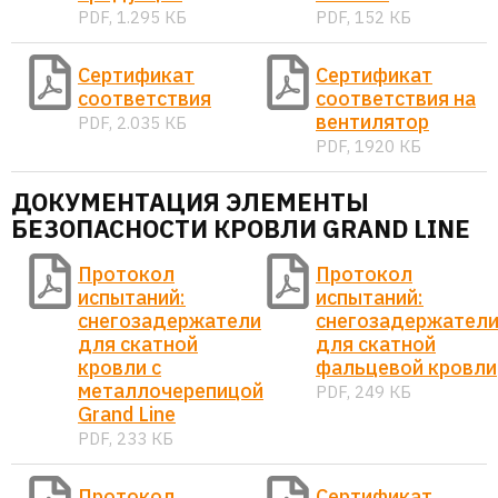
PDF, 1.295 КБ
PDF, 152 КБ
Сертификат
Сертификат
соответствия
соответствия на
вентилятор
PDF, 2.035 КБ
PDF, 1920 КБ
ДОКУМЕНТАЦИЯ ЭЛЕМЕНТЫ
БЕЗОПАСНОСТИ КРОВЛИ GRAND LINE
Протокол
Протокол
испытаний:
испытаний:
снегозадержатели
снегозадержател
для скатной
для скатной
кровли с
фальцевой кровли
металлочерепицой
PDF, 249 КБ
Grand Line
PDF, 233 КБ
Протокол
Сертификат