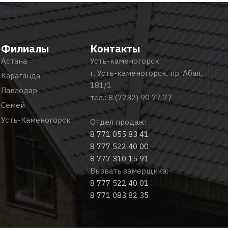
Филиалы
Контакты
Астана
Усть-каменогорск
г. Усть-каменогорск, пр. Абая,
Караганда
181/1
Павлодар
тел.:
8 (7232) 90 77 77
Семей
Усть-Каменогорск
Отдел продаж:
8 771 055 83 41
8 777 522 40 00
8 777 310 15 91
Вызвать замерщика:
8 777 522 40 01
8 771 083 82 35