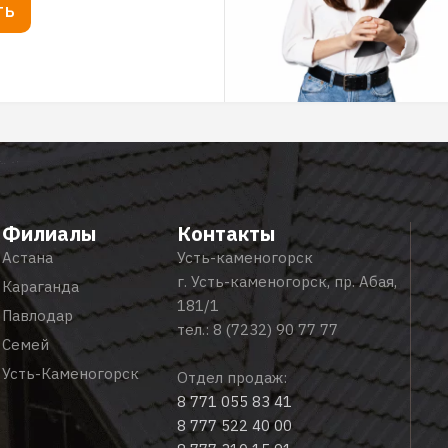
ТЬ
Филиалы
Контакты
Астана
Усть-каменогорск
г. Усть-каменогорск, пр. Абая,
Караганда
181/1
Павлодар
тел.:
8 (7232) 90 77 77
Семей
Усть-Каменогорск
Отдел продаж:
8 771 055 83 41
8 777 522 40 00