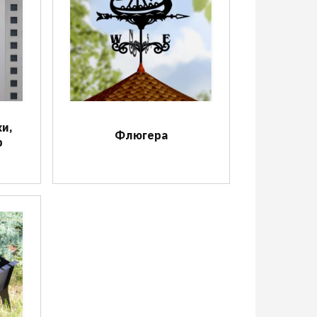
и,
Флюгера
р