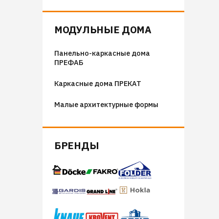
Флюгера
Адресные таблички, указатели,
МОДУЛЬНЫЕ ДОМА
декор
Панельно-каркасные дома
Козырьки на входные группы
ПРЕФАБ
Сборные мангалы
Каркасные дома ПРЕКАТ
Костровые чаши
Малые архитектурные формы
БРЕНДЫ