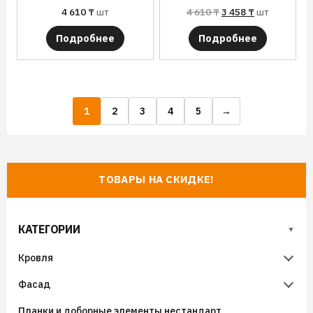
4 610
₸
шт
4 610
₸
3 458
₸
шт
Подробнее
Подробнее
1
2
3
4
5
→
ТОВАРЫ НА СКИДКЕ!
КАТЕГОРИИ
Кровля
Фасад
Металлочерепица
Планки и доборные элементы нестандарт
Гибкая черепица
Металлический сайдинг
Металлочерепица Супермонтеррей