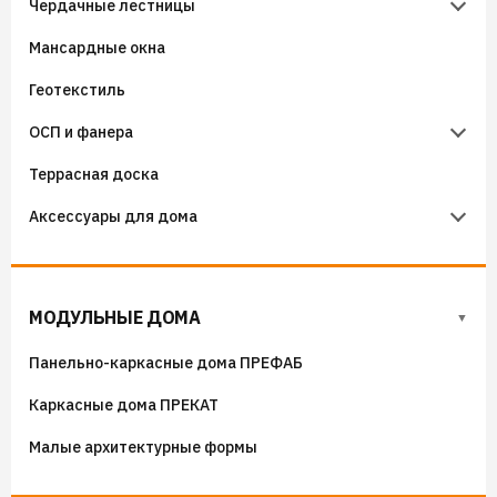
Чердачные лестницы
Бутиловые ленты
Крепёж кровельный
Утеплители KNAUF
Мансардные окна
Аэроэлементы
Крепёж фасадный
Чердачные лестницы Fakro
Геотекстиль
Уплотнители кровельные
Чердачные лестницы Docke
ОСП и фанера
Гидроизоляция примыканий
Террасная доска
Фанера
Аксессуары для дома
ОСП (OSB) плиты
Флюгера
Адресные таблички, указатели, декор
МОДУЛЬНЫЕ ДОМА
Козырьки на входные группы
Панельно-каркасные дома ПРЕФАБ
Сборные мангалы
Каркасные дома ПРЕКАТ
Костровые чаши
Малые архитектурные формы