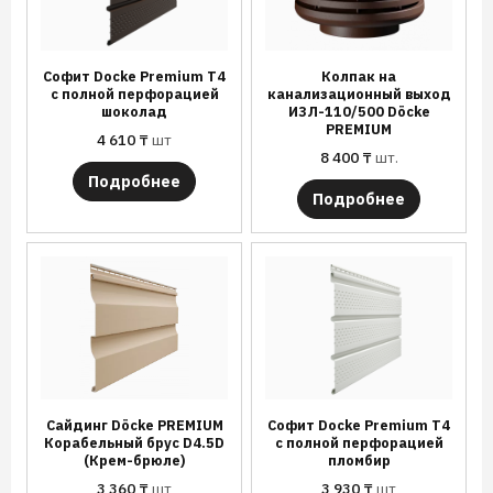
Софит Docke Premium T4
Колпак на
с полной перфорацией
канализационный выход
шоколад
ИЗЛ-110/500 Döcke
PREMIUM
4 610
₸
шт
8 400
₸
шт.
Подробнее
Подробнее
Сайдинг Döcke PREMIUM
Софит Docke Premium T4
Корабельный брус D4.5D
с полной перфорацией
(Крем-брюле)
пломбир
3 360
₸
шт
3 930
₸
шт