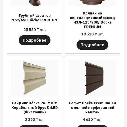
Колпак на
Трубный аэратор
вентиляционный выход
167/650 Döcke PREMIUM
ИЗЛ-125/700/ Döcke
PREMIUM
25 580
₸
шт.
10 520
₸
шт.
Подробнее
Подробнее
Сайдинг Döcke PREMIUM
Софит Docke Premium T4
Корабельный брус D4.5D
с полной перфорацией
(Фисташки)
каштан
3 360
₸
шт
4 610
₸
шт