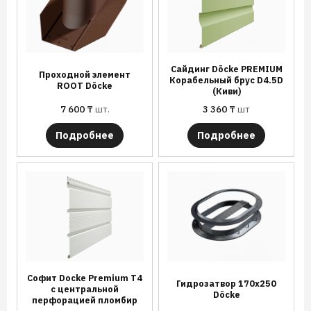
Сайдинг Döcke PREMIUM
Проходной элемент
Корабельный брус D4.5D
ROOT Döcke
(Киви)
7 600
₸
шт.
3 360
₸
шт
Подробнее
Подробнее
Софит Docke Premium T4
Гидрозатвор 170х250
с центральной
Döcke
перфорацией пломбир