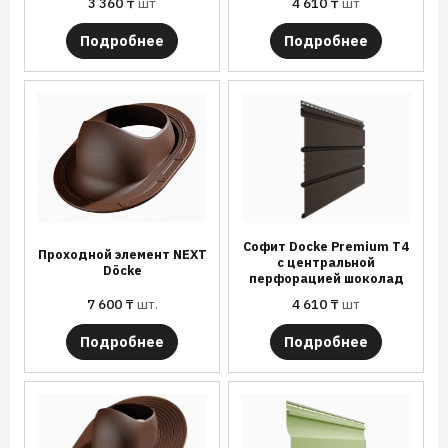
3 360
₸
шт
4 610
₸
шт
Подробнее
Подробнее
Софит Docke Premium T4
Проходной элемент NEXT
с центральной
Döcke
перфорацией шоколад
7 600
₸
шт.
4 610
₸
шт
Подробнее
Подробнее