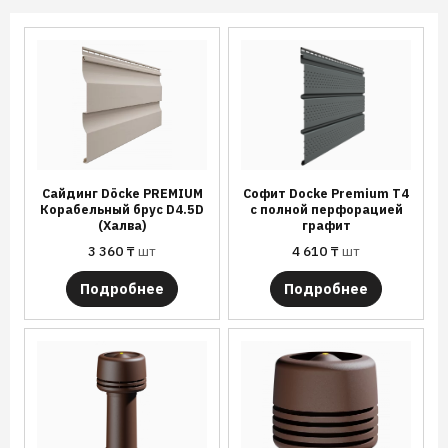
Сайдинг Döcke PREMIUM
Софит Docke Premium T4
Корабельный брус D4.5D
с полной перфорацией
(Халва)
графит
3 360
₸
шт
4 610
₸
шт
Подробнее
Подробнее