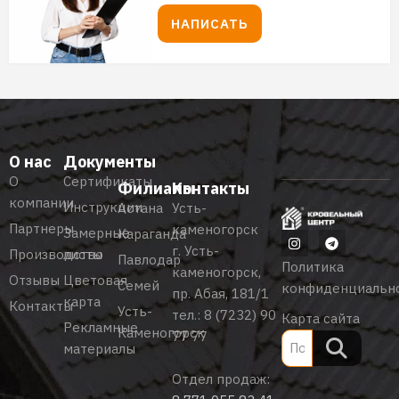
НАПИСАТЬ
О нас
Документы
О
Сертификаты
Филиалы
Контакты
компании
Инструкции
Астана
Усть-
Партнеры
каменогорск
Замерные
Караганда
г. Усть-
Производство
листы
Павлодар
Политика
каменогорск,
Отзывы
Цветовая
Семей
конфиденциальн
пр. Абая, 181/1
карта
Контакты
Усть-
тел.:
8 (7232) 90
Карта сайта
Рекламные
Каменогорск
77 77
материалы
Отдел продаж: