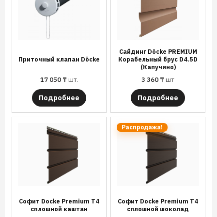
Сайдинг Döcke PREMIUM
Приточный клапан Döcke
Корабельный брус D4.5D
(Капучино)
17 050
₸
шт.
3 360
₸
шт
Подробнее
Подробнее
Распродажа!
Софит Docke Premium T4
Софит Docke Premium T4
сплошной каштан
сплошной шоколад