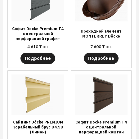
Софит Docke Premium T4
Проходной элемент
с центральной
MONTERREY Döcke
перфорацией графит
4 610
₸
шт
7 600
₸
шт.
Подробнее
Подробнее
Сайдинг Döcke PREMIUM
Софит Docke Premium T4
Корабельный брус D4.5D
с центральной
(Лимон)
перфорацией каштан