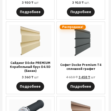
3 930
₸
шт
3 910
₸
шт.
Подробнее
Подробнее
Распродажа!
Сайдинг Döcke PREMIUM
Софит Docke Premium T4
Корабельный брус D4.5D
сплошной графит
(Банан)
3 360
₸
шт
4 610
₸
3 458
₸
шт
Подробнее
Подробнее