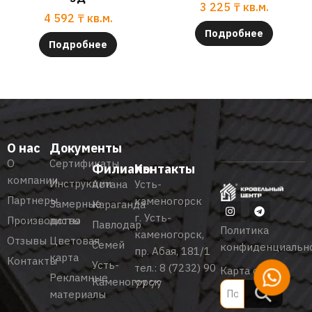
3 225
₸
кв.м.
4 592
₸
кв.м.
Подробнее
Подробнее
О нас
Документы
О
Сертификаты
Филиалы
Контакты
компании
Инструкции
Астана
Усть-
Партнеры
каменогорск
Замерные
Караганда
г. Усть-
Производство
листы
Павлодар
Политика
каменогорск,
Отзывы
Цветовая
Семей
конфиденциальн
пр. Абая, 181/1
карта
Контакты
Усть-
тел.:
8 (7232) 90
Карта сайта
Рекламные
Каменогорск
77 77
материалы