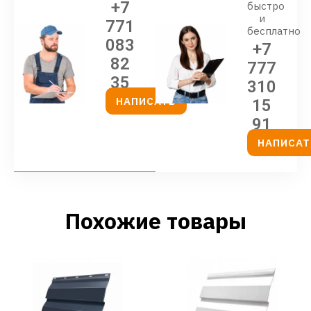
+7
быстро
и
771
бесплатно
083
+7
82
777
35
310
НАПИСАТЬ
15
91
НАПИСАТ
Похожие товары