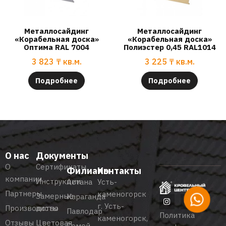
Металлосайдинг
Металлосайдинг
«Корабельная доска»
«Корабельная доска»
Оптима RAL 7004
Полиэстер 0,45 RAL1014
3 823
₸
кв.м.
3 225
₸
кв.м.
Подробнее
Подробнее
О нас
Документы
О
Сертификаты
Филиалы
Контакты
компании
Инструкции
Астана
Усть-
Партнеры
каменогорск
Замерные
Караганда
г. Усть-
Производство
листы
Павлодар
Политика
каменогорск,
Отзывы
Цветовая
Семей