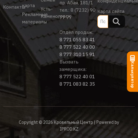
конфиденциальн
пр. Абая, 181/1
карта
Контакты
Усть-
тел.:
8 (7232) 90
Карта сайта
Рекламные
Каменогорск
77 77
материалы
Отдел продаж:
8 771 055 83 41
8 777 522 40 00
8 777 310 15 91
Вызвать
Калькулятор
замерщика:
8 777 522 40 01
8 771 083 82 35
Copyright © 2026 Кровельный Центр | Powered by
IPROD.KZ