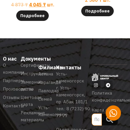
4 873
₸
4 045
₸
шт.
Подробнее
Подробнее
О нас
Документы
О
Сертификаты
Филиалы
Контакты
компании
Инструкции
Астана
Усть-
Партнеры
каменогорск
Замерные
Караганда
г. Усть-
Производство
листы
Павлодар
Политика
каменогорск,
Отзывы
Цветовая
Семей
конфиденциальн
пр. Абая, 181/1
карта
Контакты
Усть-
тел.:
8 (7232) 90
Карта сайта
Рекламные
Каменогорск
77 77
материалы
Отдел продаж: