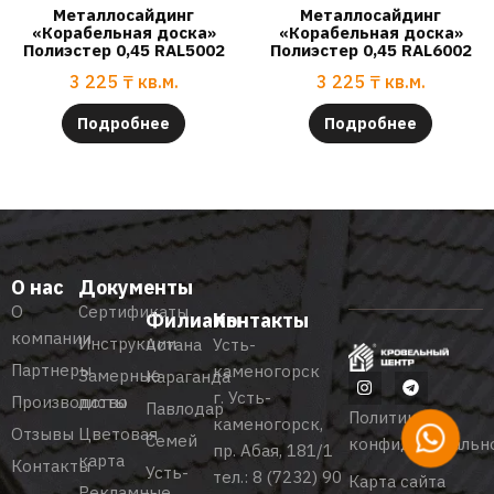
Металлосайдинг
Металлосайдинг
«Корабельная доска»
«Корабельная доска»
Полиэстер 0,45 RAL5002
Полиэстер 0,45 RAL6002
3 225
₸
кв.м.
3 225
₸
кв.м.
Подробнее
Подробнее
О нас
Документы
О
Сертификаты
Филиалы
Контакты
компании
Инструкции
Астана
Усть-
Партнеры
каменогорск
Замерные
Караганда
г. Усть-
Производство
листы
Павлодар
Политика
каменогорск,
Отзывы
Цветовая
Семей
конфиденциальн
пр. Абая, 181/1
карта
Контакты
Усть-
тел.:
8 (7232) 90
Карта сайта
Рекламные