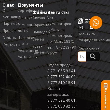
О нас
Документы
О
Сертификаты
Филиалы
Контакты
компании
Инструкции
Астана
Усть-
Партнеры
каменогорск
Замерные
Караганда
г. Усть-
Производство
листы
Павлодар
Политика
каменогорск,
Отзывы
Цветовая
Семей
конфиденциальн
пр. Абая, 181/1
карта
Контакты
Усть-
тел.:
8 (7232) 90
Карта сайта
Рекламные
Каменогорск
77 77
материалы
Отдел продаж:
8 771 055 83 41
8 777 522 40 00
8 777 310 15 91
Вызвать
Калькулятор
замерщика:
8 777 522 40 01
8 771 083 82 35