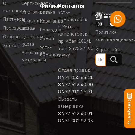
О
Сертификаты
Филиалы
Контакты
компании
Инструкции
Астана
Усть-
Партнеры
каменогорск
Замерные
Караганда
г. Усть-
Производство
листы
Павлодар
Политика
каменогорск,
Отзывы
Цветовая
Семей
конфиденциальн
пр. Абая, 181/1
карта
Контакты
Усть-
тел.:
8 (7232) 90
Карта сайта
Рекламные
Каменогорск
77 77
материалы
Отдел продаж:
8 771 055 83 41
8 777 522 40 00
8 777 310 15 91
Вызвать
Калькулятор
замерщика:
8 777 522 40 01
8 771 083 82 35