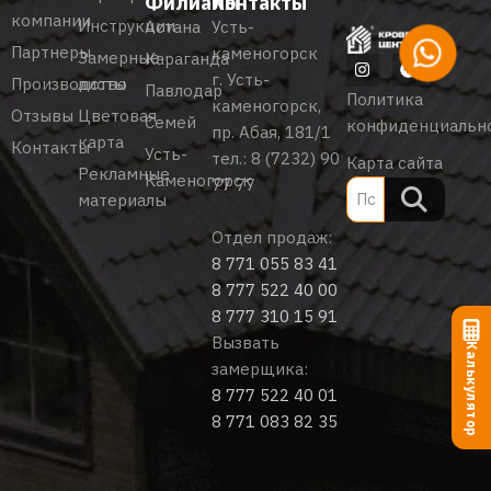
Филиалы
Контакты
компании
Инструкции
Астана
Усть-
Партнеры
каменогорск
Замерные
Караганда
г. Усть-
Производство
листы
Павлодар
Политика
каменогорск,
Отзывы
Цветовая
Семей
конфиденциальн
пр. Абая, 181/1
карта
Контакты
Усть-
тел.:
8 (7232) 90
Карта сайта
Рекламные
Каменогорск
77 77
материалы
Отдел продаж:
8 771 055 83 41
8 777 522 40 00
8 777 310 15 91
Вызвать
Калькулятор
замерщика:
8 777 522 40 01
8 771 083 82 35