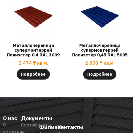
Металлочерепица
Металлочерепица
супермонтеррей
супермонтеррей
Полиэстер 0,4 RAL 3009
Полиэстер 0,45 RAL 5005
2 474
₸
кв.м.
2 800
₸
кв.м.
Подробнее
Подробнее
О нас
Документы
О
Сертификаты
Филиалы
Контакты
компании