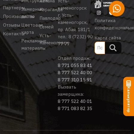
Инструкции
Астана
Усть-
Партнеры
каменогорск
Замерные
Караганда
г. Усть-
Производство
листы
Павлодар
Политика
каменогорск,
Отзывы
Цветовая
Семей
конфиденциальн
пр. Абая, 181/1
карта
Контакты
Усть-
тел.:
8 (7232) 90
Карта сайта
Рекламные
Каменогорск
77 77
материалы
Отдел продаж:
8 771 055 83 41
8 777 522 40 00
8 777 310 15 91
Вызвать
Калькулятор
замерщика:
8 777 522 40 01
8 771 083 82 35