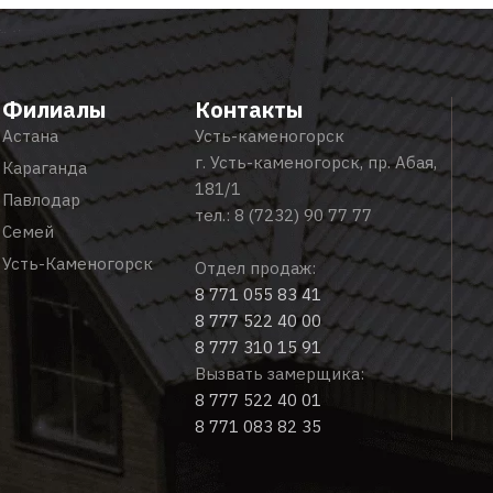
Филиалы
Контакты
Астана
Усть-каменогорск
г. Усть-каменогорск, пр. Абая,
Караганда
181/1
Павлодар
тел.:
8 (7232) 90 77 77
Семей
Усть-Каменогорск
Отдел продаж:
8 771 055 83 41
8 777 522 40 00
8 777 310 15 91
Вызвать замерщика:
8 777 522 40 01
8 771 083 82 35