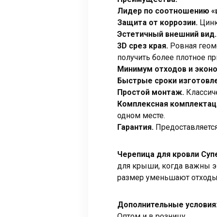
Лидер по соотношению «
Защита от коррозии.
Цинк
Эстетичный внешний вид.
3D срез края.
Ровная геоме
получить более плотное п
Минимум отходов и экон
Быстрые сроки изготовле
Простой монтаж.
Классиче
Комплексная комплектац
одном месте.
Гарантия.
Предоставляется 
Черепица для кровли Суп
для крыши, когда важны э
размер уменьшают отходы,
Дополнительные условия
Оптом и в розницу.