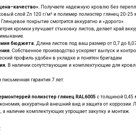
цена–качество».
Получаете надежную кровлю без перепла
овый слой Zn 120 г/м² и полимер полиэстер глянец 20-25
Глянцевое покрытие смотрится аккуратно и «дорого».
трия кромки улучшает стыковку листов, делает край акку
римыкание.
омия бюджета.
Длина листов под ваш размер от 0,7 до 6,0
ния.
Собственное производство ускоряет выпуск и контро
ский профиль удобен в укладке и понятен бригадам.
ия.
В наличии сопутствующие и комплектующие для кровли
письменная гарантия 7 лет.
ермонтеррей полиэстер глянец RAL6005
с толщиной 0,45
кономия, аккуратный внешний вид и защита от коррозии.
 а наличие комплектующих упрощает закупку и монтаж.
: