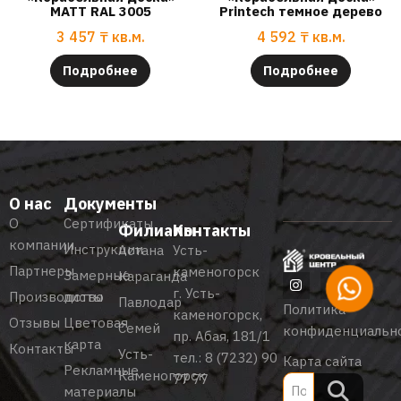
МАТТ RAL 3005
Printech темное дерево
3 457
₸
кв.м.
4 592
₸
кв.м.
Подробнее
Подробнее
О нас
Документы
О
Сертификаты
Филиалы
Контакты
компании
Инструкции
Астана
Усть-
Партнеры
каменогорск
Замерные
Караганда
г. Усть-
Производство
листы
Павлодар
Политика
каменогорск,
Отзывы
Цветовая
Семей
конфиденциальн
пр. Абая, 181/1
карта
Контакты
Усть-
тел.:
8 (7232) 90
Карта сайта
Рекламные
Каменогорск
77 77
материалы