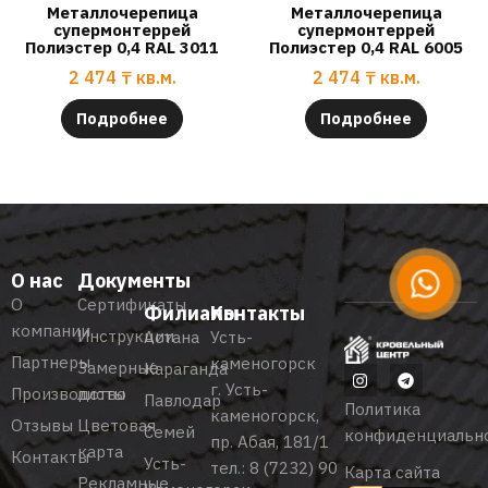
Металлочерепица
Металлочерепица
супермонтеррей
супермонтеррей
Полиэстер 0,4 RAL 3011
Полиэстер 0,4 RAL 6005
2 474
₸
кв.м.
2 474
₸
кв.м.
Подробнее
Подробнее
О нас
Документы
О
Сертификаты
Филиалы
Контакты
компании
Инструкции
Астана
Усть-
Партнеры
каменогорск
Замерные
Караганда
г. Усть-
Производство
листы
Павлодар
Политика
каменогорск,
Отзывы
Цветовая
Семей
конфиденциальн
пр. Абая, 181/1
карта
Контакты
Усть-
тел.:
8 (7232) 90
Карта сайта
Рекламные