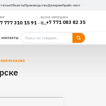
Статьи
Объекты
Производство
Дилерам
Прайс-лист
APP
ВЫЗОВ ЗАМЕРЩИКА
+7 771 083 82 35
7 777 310 15 91
КОНТАКТЫ
200X930X280
рске