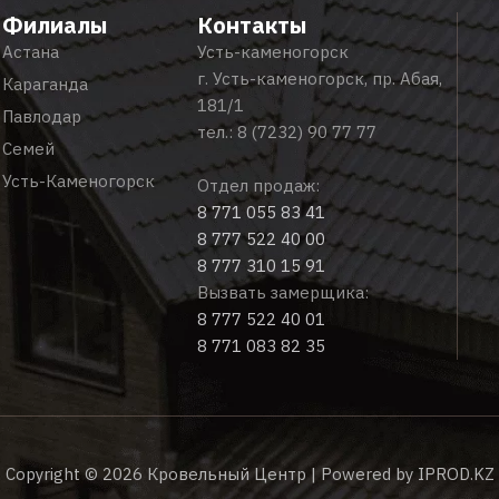
Филиалы
Контакты
Астана
Усть-каменогорск
г. Усть-каменогорск, пр. Абая,
Караганда
181/1
Павлодар
тел.:
8 (7232) 90 77 77
Семей
Усть-Каменогорск
Отдел продаж:
8 771 055 83 41
8 777 522 40 00
8 777 310 15 91
Вызвать замерщика:
8 777 522 40 01
8 771 083 82 35
Copyright © 2026 Кровельный Центр | Powered by
IPROD.KZ