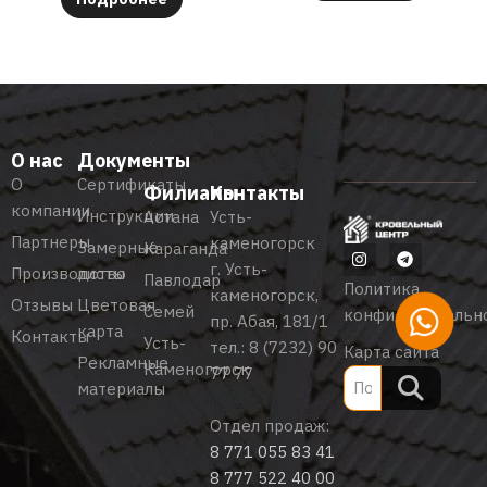
О нас
Документы
О
Сертификаты
Филиалы
Контакты
компании
Инструкции
Астана
Усть-
Партнеры
каменогорск
Замерные
Караганда
г. Усть-
Производство
листы
Павлодар
Политика
каменогорск,
Отзывы
Цветовая
Семей
конфиденциальн
пр. Абая, 181/1
карта
Контакты
Усть-
тел.:
8 (7232) 90
Карта сайта
Рекламные
Каменогорск
77 77
материалы
Отдел продаж:
8 771 055 83 41
8 777 522 40 00