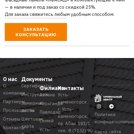
— в наличии и под заказ со скидкой 25%.
Для заказа свяжитесь любым удобным способом.
ЗАКАЗАТЬ
КОНСУЛЬТАЦИЮ
О нас
Документы
О
Сертификаты
Филиалы
Контакты
компании
Инструкции
Астана
Усть-
Партнеры
каменогорск
Замерные
Караганда
г. Усть-
Производство
листы
Павлодар
Политика
каменогорск,
Отзывы
Цветовая
Семей
конфиденциальн
пр. Абая, 181/1
карта
Контакты
Усть-
тел.:
8 (7232) 90
Карта сайта