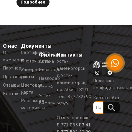
Подробнее
О нас
Документы
О
Сертификаты
Филиалы
Контакты
компании
Инструкции
Астана
Усть-
Партнеры
каменогорск
Замерные
Караганда
г. Усть-
Производство
листы
Павлодар
Политика
каменогорск,
Отзывы
Цветовая
Семей
конфиденциальн
пр. Абая, 181/1
карта
Контакты
Усть-
тел.:
8 (7232) 90
Карта сайта
Рекламные
Каменогорск
77 77
материалы
Отдел продаж:
8 771 055 83 41
8 777 522 40 00