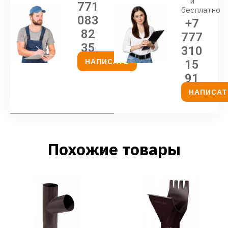
и
771
бесплатно
083
+7
82
777
35
310
НАПИСАТЬ
15
91
НАПИСАТ
Похожие товары