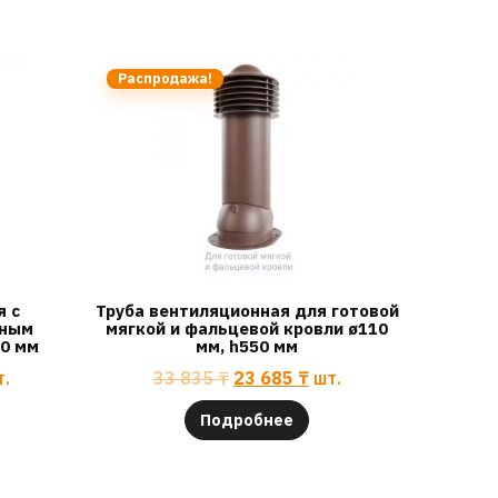
Распродажа!
я с
Труба вентиляционная для готовой
дным
мягкой и фальцевой кровли ø110
50 мм
мм, h550 мм
т.
33 835
₸
23 685
₸
шт.
Подробнее