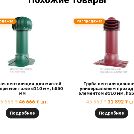
одажа!
Распродажа!
ая вентиляция для мягкой
Труба вентиляционна
при монтаже ø110 мм, h550
универсальным прохо
мм
элементом ø110 мм, h5
66 665
₸
46 666
₸
шт.
45 560
₸
31 892
₸
ш
Подробнее
Подробнее