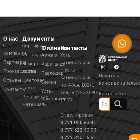
О нас
Документы
О
Сертификаты
Филиалы
Контакты
компании
Инструкции
Астана
Усть-
Партнеры
каменогорск
Замерные
Караганда
г. Усть-
Производство
листы
Павлодар
Политика
каменогорск,
Отзывы
Цветовая
Семей
конфиденциальн
пр. Абая, 181/1
карта
Контакты
Усть-
тел.:
8 (7232) 90
Карта сайта
Рекламные
Каменогорск
77 77
материалы
Отдел продаж:
8 771 055 83 41
8 777 522 40 00
8 777 310 15 91