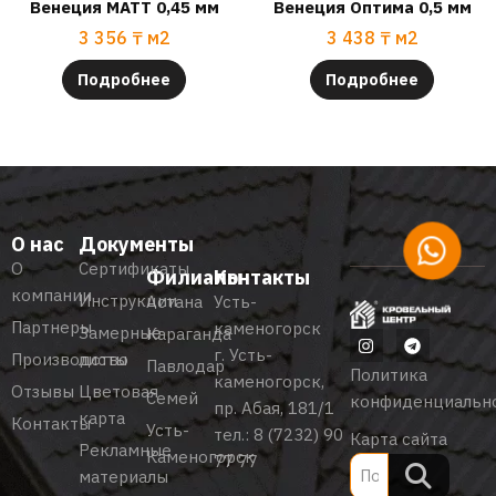
Венеция МАТТ 0,45 мм
Венеция Оптима 0,5 мм
3 356
₸
м2
3 438
₸
м2
Подробнее
Подробнее
О нас
Документы
О
Сертификаты
Филиалы
Контакты
компании
Инструкции
Астана
Усть-
Партнеры
каменогорск
Замерные
Караганда
г. Усть-
Производство
листы
Павлодар
Политика
каменогорск,
Отзывы
Цветовая
Семей
конфиденциальн
пр. Абая, 181/1
карта
Контакты
Усть-
тел.:
8 (7232) 90
Карта сайта
Рекламные
Каменогорск
77 77
материалы