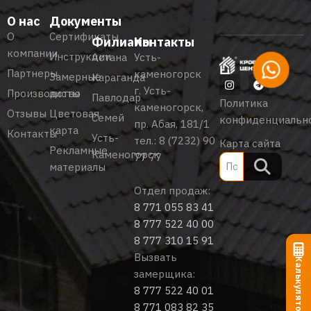
О нас
Документы
О
Сертификаты
Филиалы
Контакты
компании
Инструкции
Астана
Усть-
Партнеры
каменогорск
Замерные
Караганда
г. Усть-
Производство
листы
Павлодар
Политика
каменогорск,
Отзывы
Цветовая
Семей
конфиденциальн
пр. Абая, 181/1
карта
Контакты
Усть-
тел.:
8 (7232) 90
Карта сайта
Рекламные
Каменогорск
77 77
материалы
Отдел продаж:
8 771 055 83 41
8 777 522 40 00
8 777 310 15 91
Вызвать
Калькулятор
замерщика:
8 777 522 40 01
8 771 083 82 35