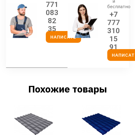
и
771
бесплатно
083
+7
82
777
35
310
НАПИСАТЬ
15
91
НАПИСАТ
Похожие товары