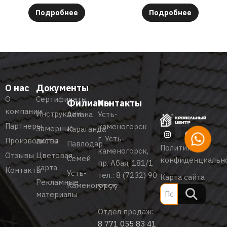
Подробнее
Подробнее
О нас
Документы
О
Сертификаты
Филиалы
Контакты
компании
Инструкции
Астана
Усть-
Партнеры
каменогорск
Замерные
Караганда
г. Усть-
Производство
листы
Павлодар
Политика
каменогорск,
Отзывы
Цветовая
Семей
конфиденциальн
пр. Абая, 181/1
карта
Контакты
Усть-
тел.:
8 (7232) 90
Карта сайта
Рекламные
Каменогорск
77 77
материалы
Отдел продаж:
8 771 055 83 41