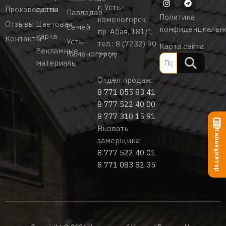
г. Усть-
Производство
листы
Павлодар
Политика
каменогорск,
Отзывы
Цветовая
Семей
конфиденциальн
пр. Абая, 181/1
карта
Контакты
Усть-
тел.:
8 (7232) 90
Карта сайта
Рекламные
Каменогорск
77 77
материалы
Отдел продаж:
8 771 055 83 41
8 777 522 40 00
8 777 310 15 91
Вызвать
Калькулятор
замерщика:
8 777 522 40 01
8 771 083 82 35