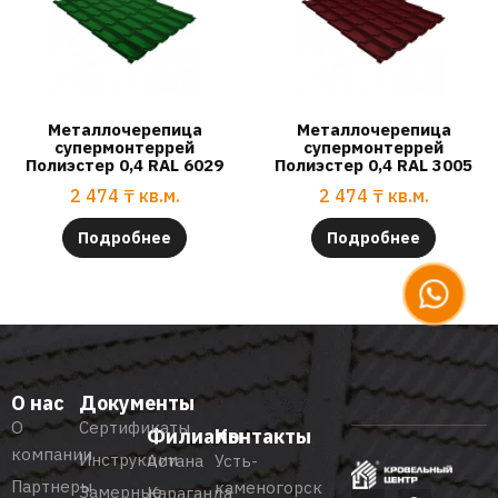
Металлочерепица
Металлочерепица
супермонтеррей
супермонтеррей
Полиэстер 0,4 RAL 6029
Полиэстер 0,4 RAL 3005
2 474
₸
кв.м.
2 474
₸
кв.м.
Подробнее
Подробнее
О нас
Документы
О
Сертификаты
Филиалы
Контакты
компании
Инструкции
Астана
Усть-
Партнеры
каменогорск
Замерные
Караганда