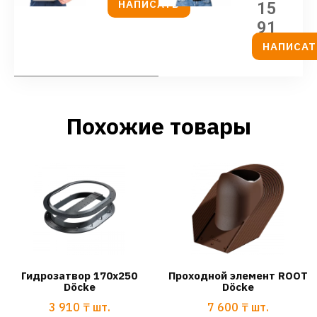
НАПИСАТЬ
15
91
НАПИСАТ
Похожие товары
Гидрозатвор 170х250
Проходной элемент ROOT
Döcke
Döcke
3 910
₸
шт.
7 600
₸
шт.