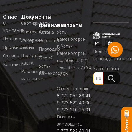
О нас
Документы
О
Сертификаты
Филиалы
Контакты
компании
Инструкции
Астана
Усть-
Партнеры
каменогорск
Замерные
Караганда
г. Усть-
Производство
листы
Павлодар
Политика
каменогорск,
Отзывы
Цветовая
Семей
конфиденциальн
пр. Абая, 181/1
карта
Контакты
Усть-
тел.:
8 (7232) 90
Карта сайта
Рекламные
Каменогорск
77 77
материалы
Отдел продаж:
8 771 055 83 41
8 777 522 40 00
8 777 310 15 91
Вызвать
Калькулятор
замерщика:
8 777 522 40 01